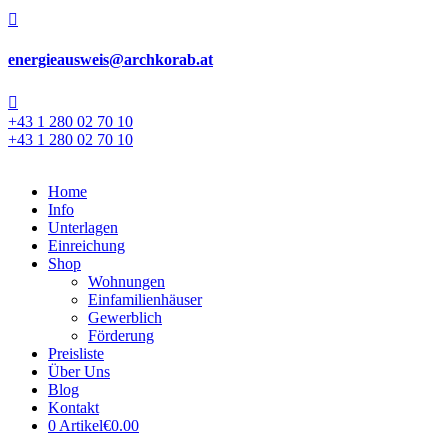

energieausweis@archkorab.at

+43 1 280 02 70 10
+43 1 280 02 70 10
Home
Info
Unterlagen
Einreichung
Shop
Wohnungen
Einfamilienhäuser
Gewerblich
Förderung
Preisliste
Über Uns
Blog
Kontakt
0 Artikel
€0.00